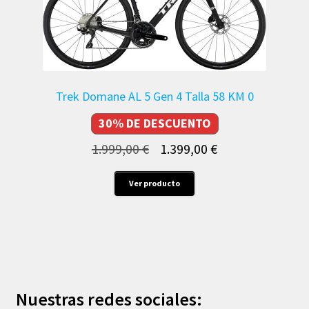
Trek Domane AL 5 Gen 4 Talla 58 KM 0
30% DE DESCUENTO
El
El
1.999,00
€
1.399,00
€
precio
precio
Este
Ver producto
original
actual
producto
era:
es:
tiene
múltiples
1.999,00 €.
1.399,00 €.
variantes.
Las
opciones
Nuestras redes sociales:
se