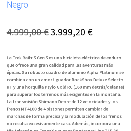
Negro
El
El
4.999,00
€
3.999,20
€
precio
precio
La Trek Rail+ 5 Gen 5 es una bicicleta eléctrica de enduro
original
actual
que ofrece una gran calidad para las aventuras más
épicas. Su robusto cuadro de aluminio Alpha Platinum se
era:
es:
combina con un amortiguador RockShox Deluxe Select+
RT y una horquilla Psylo Gold RC (160 mm detrás/delante)
4.999,00 €.
3.999,20 
para superar los terrenos más exigentes en la montaña.
La transmisión Shimano Deore de 12 velocidades y los
frenos MT4100 de 4 pistones permiten cambiar de
marchas de forma precisa y la modulación de los frenos
no resulta excesivamente cara. Además, incorpora una
tija telescópica TranzX y ruedas Bontrager Line TLR 30