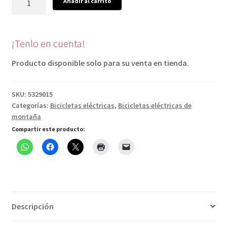
Añadir al carrito
Rail+
5
Gen
¡Tenlo en cuenta!
5
800Wh
Producto disponible solo para su venta en tienda.
color
Negro
SKU:
5329015
cantidad
Categorías:
Bicicletas eléctricas
,
Bicicletas eléctricas de
montaña
Compartir este producto:
Descripción