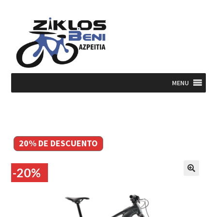
Ir
Ir
a
al
la
contenido
navegación
MENU
20% DE DESCUENTO
-20%
🔍