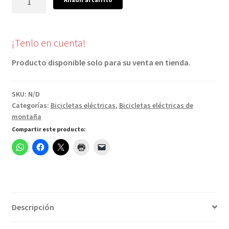
Marlin+
8
color
¡Tenlo en cuenta!
Gris
cantidad
Producto disponible solo para su venta en tienda.
SKU:
N/D
Categorías:
Bicicletas eléctricas
,
Bicicletas eléctricas de
montaña
Compartir este producto:
Descripción