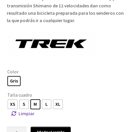
transmisión Shimano de 12 velocidades dan como
resultado una bicicleta preparada para los senderos con
la que podrás ir a cualquier lugar.
Color
Gris
Talla cuadro
XS
S
M
L
XL
Limpiar
Trek
Añadir al carrito