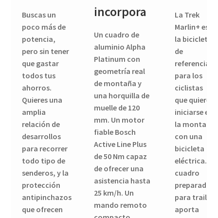
incorpora
Buscas un
La Trek
poco más de
Marlin+ es
Un cuadro de
potencia,
la bicicleta
aluminio Alpha
pero sin tener
de
Platinum con
que gastar
referencia
geometría real
todos tus
para los
de montaña y
ahorros.
ciclistas
una horquilla de
Quieres una
que quieren
muelle de 120
amplia
iniciarse en
mm. Un motor
relación de
la montaña
fiable Bosch
desarrollos
con una
Active Line Plus
para recorrer
bicicleta
de 50 Nm capaz
todo tipo de
eléctrica. El
de ofrecer una
senderos, y la
cuadro
asistencia hasta
protección
preparado
25 km/h. Un
antipinchazos
para trail
mando remoto
que ofrecen
aporta
compacto