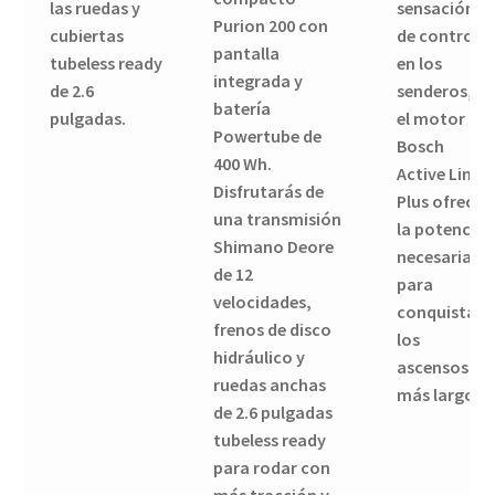
las ruedas y
sensación
Purion 200 con
cubiertas
de control
pantalla
tubeless ready
en los
integrada y
de 2.6
senderos, y
batería
pulgadas.
el motor
Powertube de
Bosch
400 Wh.
Active Line
Disfrutarás de
Plus ofrece
una transmisión
la potencia
Shimano Deore
necesaria
de 12
para
velocidades,
conquistar
frenos de disco
los
hidráulico y
ascensos
ruedas anchas
más largos.
de 2.6 pulgadas
tubeless ready
para rodar con
más tracción y