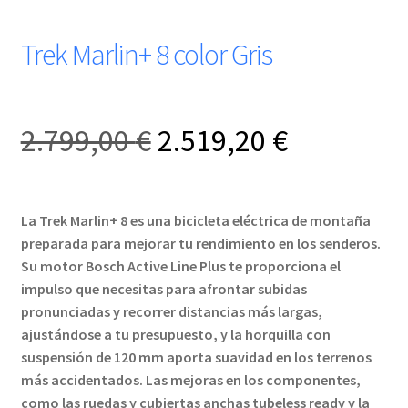
Trek Marlin+ 8 color Gris
El
El
2.799,00
€
2.519,20
€
precio
precio
La Trek Marlin+ 8 es una bicicleta eléctrica de montaña
original
actual
preparada para mejorar tu rendimiento en los senderos.
Su motor Bosch Active Line Plus te proporciona el
era:
es:
impulso que necesitas para afrontar subidas
pronunciadas y recorrer distancias más largas,
2.799,00 €.
2.519,20 
ajustándose a tu presupuesto, y la horquilla con
suspensión de 120 mm aporta suavidad en los terrenos
más accidentados. Las mejoras en los componentes,
como las ruedas y cubiertas anchas tubeless ready y la