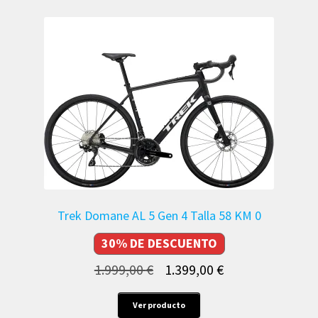
Trek Domane AL 5 Gen 4 Talla 58 KM 0
30% DE DESCUENTO
El
El
1.999,00
€
1.399,00
€
precio
precio
Este
Ver producto
original
actual