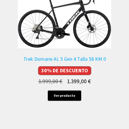
Trek Domane AL 5 Gen 4 Talla 58 KM 0
30% DE DESCUENTO
El
El
1.999,00
€
1.399,00
€
precio
precio
Este
Ver producto
original
actual
producto
era:
es:
tiene
múltiples
1.999,00 €.
1.399,00 €.
variantes.