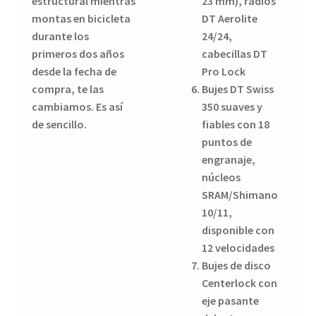
estructural mientras
23 mm), radios
montas en bicicleta
DT Aerolite
durante los
24/24,
primeros dos años
cabecillas DT
desde la fecha de
Pro Lock
compra, te las
Bujes DT Swiss
cambiamos. Es así
350 suaves y
de sencillo.
fiables con 18
puntos de
engranaje,
núcleos
SRAM/Shimano
10/11,
disponible con
12 velocidades
Bujes de disco
Centerlock con
eje pasante