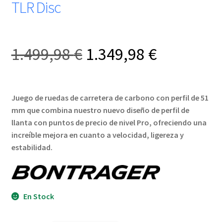
TLR Disc
El
El
1.499,98
€
1.349,98
€
precio
precio
Juego de ruedas de carretera de carbono con perfil de 51
original
actual
mm que combina nuestro nuevo diseño de perfil de
llanta con puntos de precio de nivel Pro, ofreciendo una
era:
es:
increíble mejora en cuanto a velocidad, ligereza y
estabilidad.
1.499,98 €.
1.349,98 
En Stock