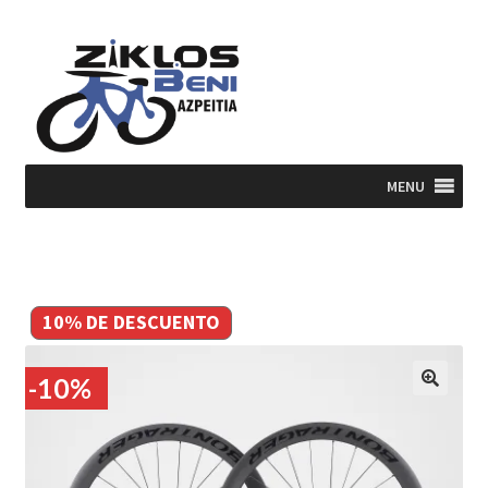
Ir
Ir
a
al
la
contenido
navegación
MENU
10% DE DESCUENTO
-10%