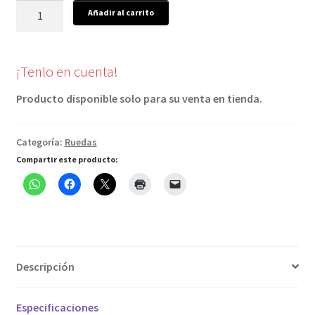
Ruedas
Añadir al carrito
Bontrager
Aeolus
Pro
¡Tenlo en cuenta!
51
TLR
Producto disponible solo para su venta en tienda.
Disc
cantidad
Categoría:
Ruedas
Compartir este producto:
Descripción
Especificaciones