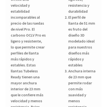
velocidad y
resistencia y
estabilidad
durabilidad
incomparables al
El perfil de
precio de las ruedas
llanta de 51 mm
de nivel Pro. El
es fruto del
carbono OCLV Pro es
diseño 3D
ligero y resistente,
modelado ideal
lo que permite crear
para nuestros
perfiles de llanta
diseños más
más rápidos y
rápidos y
estables. Estas
estables
llantas Tubeless
Anchura interna
Ready tienen una
de 23 mm que
mayor anchura
permite rodar
interior de 23 mm
con más
que le confiere más
suavidad y
velocidad y menos
menos
resistencia. Bujes
resistencia